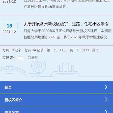
12月29日上午，河海大学常州新校区主体结构完工仪式
2021-12
在新校区建设现场隆重举行。
关于开展常州新校区楼宇、道路、住宅小区等命
16
河海大学于2020年6月正式启动常州新校区建设，常州新
名征集活动的通知
2021-12
校区总用地面积2248亩，将于2023年秋季学期建成投
用...
每页
10
记录
总共
34
记录
第一页
<<上一页
下一页>>
尾页
页码
2
/
4
跳转到
首页
新校区简介
信息发布